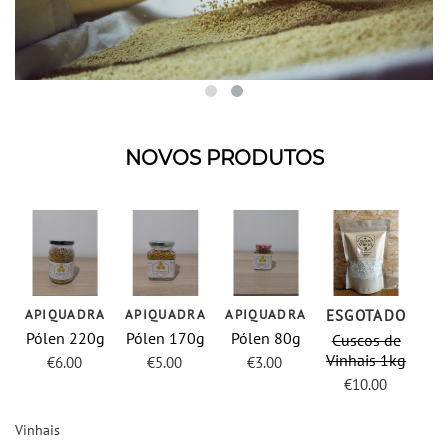
NOVOS PRODUTOS
APIQUADRA
APIQUADRA
APIQUADRA
ESGOTADO
Pólen 220g
Pólen 170g
Pólen 80g
Cuscos de
Vinhais 1kg
€
6.00
€
5.00
€
3.00
€
10.00
Vinhais