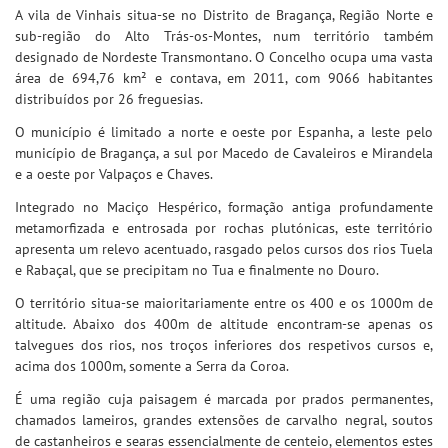
A vila de Vinhais situa-se no Distrito de Bragança, Região Norte e
sub-região do Alto Trás-os-Montes, num território também
designado de Nordeste Transmontano. O Concelho ocupa uma vasta
área de 694,76 km² e contava, em 2011, com 9066 habitantes
distribuídos por 26 freguesias.
O município é limitado a norte e oeste por Espanha, a leste pelo
município de Bragança, a sul por Macedo de Cavaleiros e Mirandela
e a oeste por Valpaços e Chaves.
Integrado no Maciço Hespérico, formação antiga profundamente
metamorfizada e entrosada por rochas plutónicas, este território
apresenta um relevo acentuado, rasgado pelos cursos dos rios Tuela
e Rabaçal, que se precipitam no Tua e finalmente no Douro.
O território situa-se maioritariamente entre os 400 e os 1000m de
altitude. Abaixo dos 400m de altitude encontram-se apenas os
talvegues dos rios, nos troços inferiores dos respetivos cursos e,
acima dos 1000m, somente a Serra da Coroa.
É uma região cuja paisagem é marcada por prados permanentes,
chamados lameiros, grandes extensões de carvalho negral, soutos
de castanheiros e searas essencialmente de centeio, elementos estes