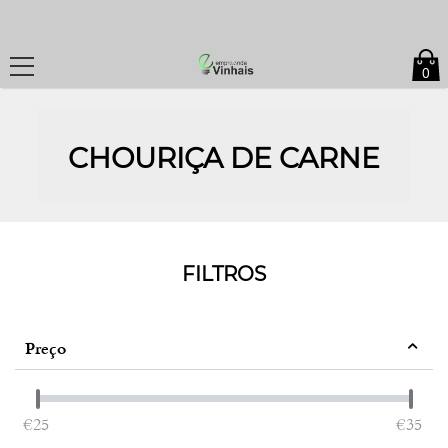
0
CHOURIÇA DE CARNE
FILTROS
Preço
‎€
25
‎€
35