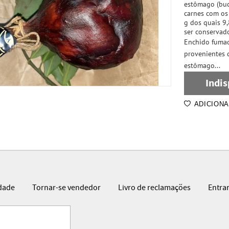
estômago (buch
carnes com os 
g dos quais 9,
ser conservad
Enchido fumado
provenientes d
estômago...
Indis
ADICIONA
idade
Tornar-se vendedor
Livro de reclamações
Entra