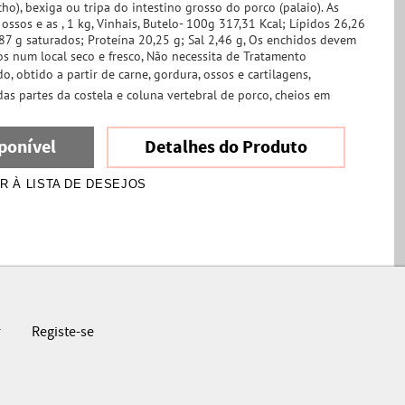
o), bexiga ou tripa do intestino grosso do porco (palaio). As
ossos e as , 1 kg, Vinhais, Butelo- 100g 317,31 Kcal; Lípidos 26,26
87 g saturados; Proteína 20,25 g; Sal 2,46 g, Os enchidos devem
os num local seco e fresco, Não necessita de Tratamento
, obtido a partir de carne, gordura, ossos e cartilagens,
as partes da costela e coluna vertebral de porco, cheios em
ponível
Detalhes do Produto
R À LISTA DE DESEJOS
r
Registe-se