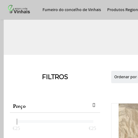
Fumeiro do concelho de Vinhais
Produtos Region
FILTROS
Ordenar por 
Preço
‎€
25
‎€
25