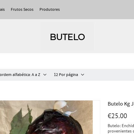
ais
Frutos Secos
Produtores
BUTELO
ordem alfabética: A a Z
12 Por página
Butelo Kg 
€
25.00
Butelo: Enchid
provenientes d