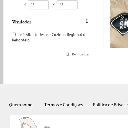
€
€
–
Vendedor
José Alberto Jesus - Cozinha Regional de
Rebordelo
Reinicializar
Quem somos
Termos e Condições
Politica de Privac