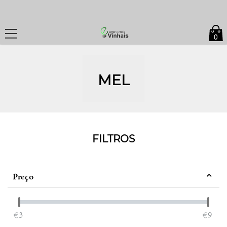
0
MEL
FILTROS
Preço
‎€
3
‎€
9