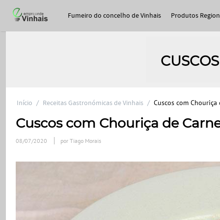
Fumeiro do concelho de Vinhais
Produtos Region
CUSCOS
Início
/
Receitas Gastronómicas de Vinhais
/
Cuscos com Chouriça 
Cuscos com Chouriça de Carne
08/07/2020
por Tiago Morais