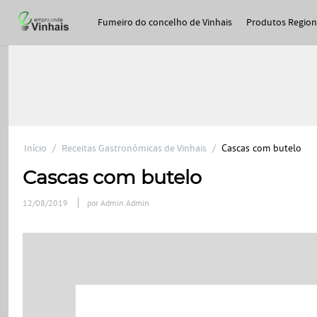
Fumeiro do concelho de Vinhais
Produtos Region
Início
/
Receitas Gastronómicas de Vinhais
/
Cascas com butelo
Cascas com butelo
12/08/2019
por Admin Admin