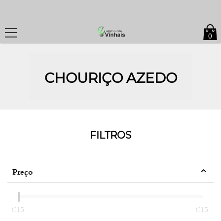
0
CHOURIÇO AZEDO
FILTROS
Preço
‎€
15
‎€
15