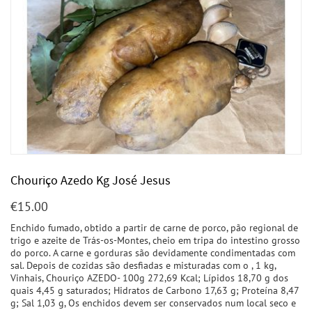
Chouriço Azedo Kg José Jesus
€
15.00
Enchido fumado, obtido a partir de carne de porco, pão regional de
trigo e azeite de Trás-os-Montes, cheio em tripa do intestino grosso
do porco. A carne e gorduras são devidamente condimentadas com
sal. Depois de cozidas são desfiadas e misturadas com o , 1 kg,
Vinhais, Chouriço AZEDO- 100g 272,69 Kcal; Lípidos 18,70 g dos
quais 4,45 g saturados; Hidratos de Carbono 17,63 g; Proteína 8,47
g; Sal 1,03 g, Os enchidos devem ser conservados num local seco e